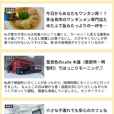
多治見市
今日からあなたもワンタン民！？
多治見市のワンタンメン専門店た
ゆたふで旨みたっぷりの一杯をい
ただく。
わが家の子供たちは何食べたい？と聞くと、ラーメン！と答える確率め
ちゃ高いです。 そんなに頻繁には食べないし、スガキヤくらいしか外
食では行かないんですけどね。笑 あの背徳感がそうさせているのかも
しれません（＾＾） そんな日本人のソウルフードと...
恵那市
雪景色のcafe 木蓮（恵那市・明
智町）でほっこりモーニング♫
私用で明智町に行くことがあったので、隙間時間にモーニングに行って
きました。 なんとこの日は朝から雪！道路状況にびくびくしながらゆ
っくりゆっくり運転。 路面も凍結していましたし、センターラインが
見えないほどでした。 温暖化で昨年はもうスタッド...
恵那市
小さな子連れでも安心のカフェな