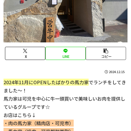
X
LINE
コピー
2024.12.15
2024年11月にOPENしたばかりの馬力家
でランチをしてき
ました〜！
馬力家は可児を中心に牛一頭買いで美味しいお肉を提供し
ているグループです☆
お店はこちら↓
・肉の馬力家（精肉店・可児市）