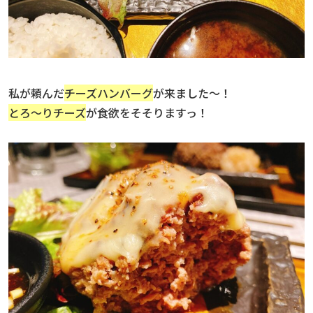
私が頼んだ
チーズハンバーグ
が来ました〜！
とろ〜りチーズ
が食欲をそそりますっ！