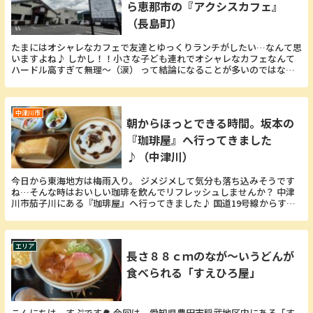
ら恵那市の『アクシスカフェ』
（長島町）
たまにはオシャレなカフェで友達とゆっくりランチがしたい…なんて思
いますよね♪ しかし！！小さな子ども連れでオシャレなカフェなんて
ハードル高すぎて無理～（涙） って結論になることが多いのではない
でしょうか？？ 今回は、小さな子ども連れでも安心...
中津川市
朝からほっとできる時間。坂本の
『珈琲屋』へ行ってきました
♪（中津川）
今日から東海地方は梅雨入り。 ジメジメして気分も落ち込みそうです
ね…そんな時はおいしい珈琲を飲んでリフレッシュしませんか？ 中津
川市茄子川にある『珈琲屋』へ行ってきました♪ 国道19号線からすぐ
の場所に店舗があります。 ドライブのお供におい...
エリア
長さ８８ｃｍのなが～いうどんが
食べられる「すえひろ屋」
こんにちは、すぷです🌳 今回は、愛知県豊田市稲武地区内にある「す