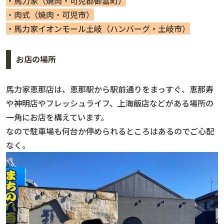
・馬力家（焼肉・可児郡御嵩町）
・肉式（焼肉・可児市）
・馬力家イオンモール土岐（ハンバーグ・土岐市）
お店の場所
馬力家恵那店は、恵那駅から駅前通りをまっすぐ、恵那寿
や神明店やフレッシュライフ、上海飯店などがある場所の
一角にお店を構えています。
なので駐車場も何台か停められるところはあるのでご心配
なく。