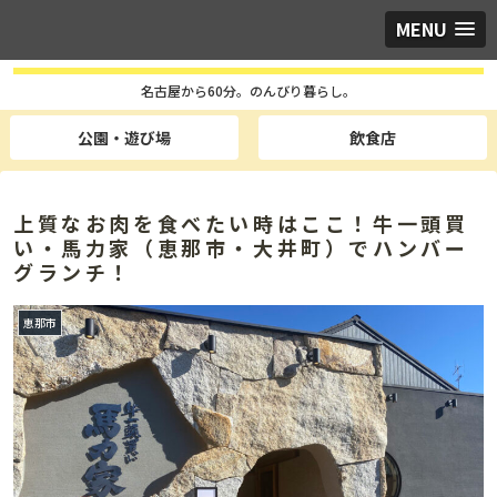
MENU
名古屋から60分。のんびり暮らし。
公園・遊び場
飲食店
上質なお肉を食べたい時はここ！牛一頭買
い・馬力家（恵那市・大井町）でハンバー
グランチ！
恵那市