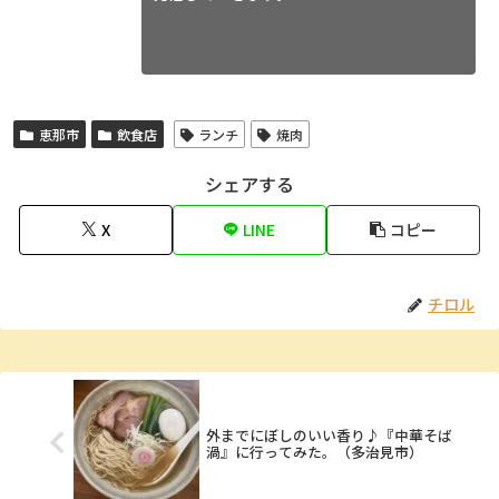
恵那市
飲食店
ランチ
焼肉
シェアする
X
LINE
コピー
チロル
外までにぼしのいい香り♪『中華そば
渦』に行ってみた。（多治見市）