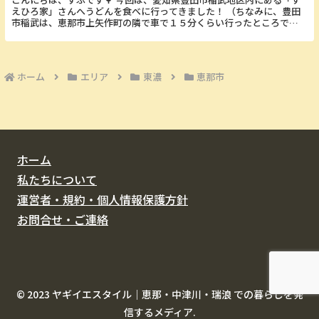
えひろ家」さんへうどんを食べに行ってきました！ （ちなみに、豊田
市稲武は、恵那市上矢作町の隣で車で１５分くらい行ったところで
す。） こちらのお店、某テレビ局で放送されていた「ウ...
ホーム
エリア
東濃
恵那市
ホーム
私たちについて
運営者・規約・個人情報保護方針
お問合せ・ご連絡
© 2023 ヤギイエスタイル｜恵那・中津川・瑞浪 での暮らしを発
信するメディア.