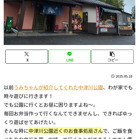
X
LINE
コピー
2025.05.18
以前
うみちゃんが紹介してくれた中津川公園
、わが家でも
時々遊びに行きます！
でも公園に行くとお昼に困りますよね〜。
毎回お弁当作って行くなんてできませんし、できればゆっ
くり遊ばせてあげたい。
そんな時に
中津川公園近くのお食事処扇さん
で、ご飯を食