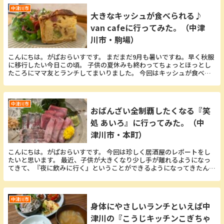
中津川市
大きなキッシュが食べられる♪
van cafeに行ってみた。（中津
川市・駒場）
こんにちは。がぱおらいすです。 まだまだ9月も暑いですね。早く秋服
に移行したい今日この頃。 子供の夏休みも終わってちょっとほっとし
たころにママ友とランチしてまいりました。 今回はキッシュが食べた
くて『van cafe』さんに行ってきました！...
中津川市
おばんざい全制覇したくなる『笑
処 あいろ』に行ってみた。（中
津川市・本町）
こんにちは。がぱおらいすです。 今回は珍しく居酒屋のレポートをし
たいと思います。 最近、子供が大きくなり少し手が離れるようになっ
てきて、『夜に飲みに行く』ということができるようになってきたんで
す！うれしい！ ってことで今回はママ友3人で金夜...
中津川市
身体にやさしいランチといえば中
津川の『こうじキッチンこぎちゃ