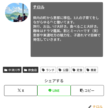
チロル
県内の町から恵那に移住。3人の子育てをし
ながらゆるりと働いてます。
旅行、お出かけ大好き。食べること大好き。
趣味はドラマ鑑賞。割とミーハーです（笑）
恵那や東濃地方の魅力を、子連れママ目線で
発信していきます。
中津川市
飲食店
ランチ
公園
定食
蕎麦
シェアする
X
LINE
コピー
チロル