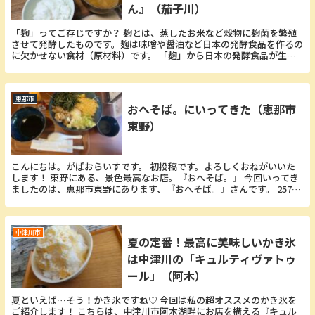
ん』（茄子川）
「麹」ってご存じですか？ 麹とは、蒸したお米など穀物に麹菌を繁殖
させて発酵したものです。麹は味噌や醤油など日本の発酵食品を作るの
に欠かせない食材（原材料）です。 「麹」から日本の発酵食品が生ま
れ、それにより日本の食文化（和食）が生まれ、今の...
恵那市
おへそば。にいってきた（恵那市
東野）
こんにちは。がぱおらいすです。 初投稿です。よろしくおねがいいた
します！ 東野にある、景色最高なお店。『おへそば。』 今回いってき
ましたのは、恵那市東野にあります、『おへそば。』さんです。 257号
線を岩村方面へ行く道の向島という交差点を左...
中津川市
夏の定番！最高に美味しいかき氷
は中津川の「キュルティヴァトゥ
ール」（阿木）
夏といえば…そう！かき氷ですね♡ 今回は私の超オススメのかき氷を
ご紹介します！ こちらは、中津川市阿木湖畔にお店を構える『キュル