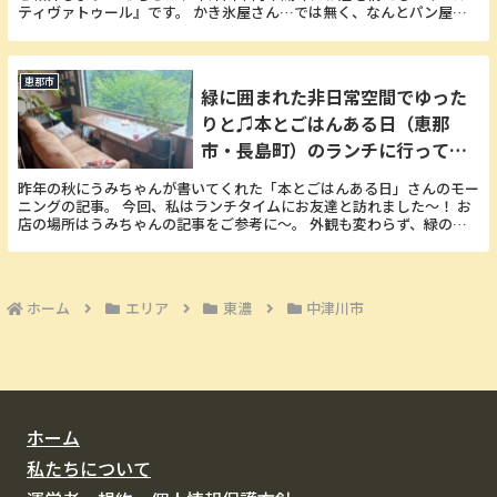
ティヴァトゥール』です。 かき氷屋さん…では無く、なんとパン屋さ
んです(笑) パン屋さんなので、もちろんパンも美...
恵那市
緑に囲まれた非日常空間でゆった
りと♫本とごはんある日（恵那
市・長島町）のランチに行ってき
た♡
昨年の秋にうみちゃんが書いてくれた「本とごはんある日」さんのモー
ニングの記事。 今回、私はランチタイムにお友達と訪れました〜！ お
店の場所はうみちゃんの記事をご参考に〜。 外観も変わらず、緑の中
にひっそりと佇むお店の雰囲気が、絵本の世界の中...
ホーム
エリア
東濃
中津川市
ホーム
私たちについて